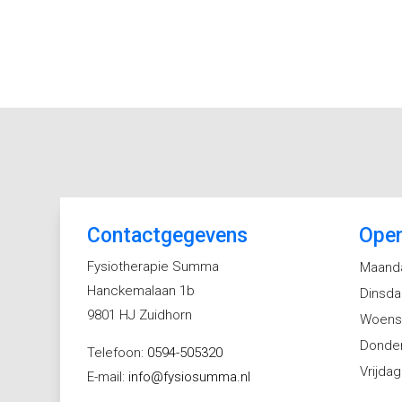
Contactgegevens
Open
Fysiotherapie Summa
Maand
Hanckemalaan 1b
Dinsd
9801 HJ Zuidhorn
Woens
Donde
Telefoon:
0594-505320
Vrijdag
E-mail:
info@fysiosumma.nl