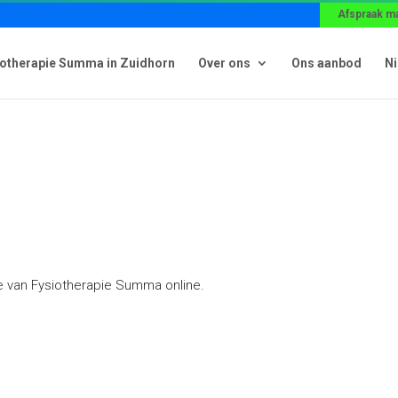
Afspraak m
iotherapie Summa in Zuidhorn
Over ons
Ons aanbod
N
e van Fysiotherapie Summa online.