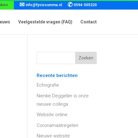
✉
✆
aken
info@fysiosumma.nl
0594-505320
ieuws
Veelgestelde vragen (FAQ)
Contact
Recente berichten
Echografie
Nienke Deggeller is onze
nieuwe collega
Website online
Coronamaatregelen
Nieuwe website