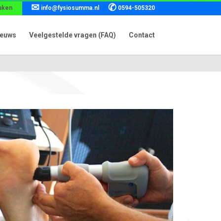
✉
✆
aken
info@fysiosumma.nl
0594-505320
ieuws
Veelgestelde vragen (FAQ)
Contact