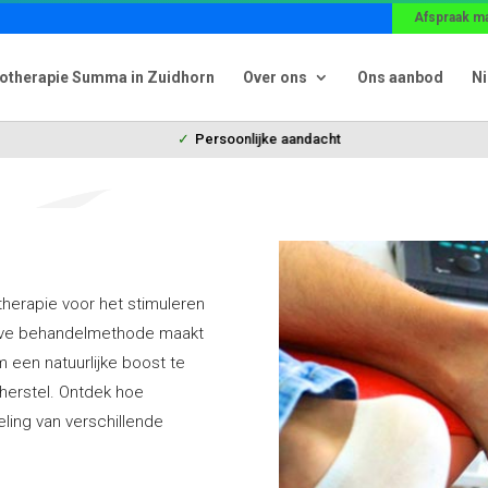
Afspraak m
iotherapie Summa in Zuidhorn
Over ons
Ons aanbod
N
Persoonlijke aandacht
herapie voor het stimuleren
tieve behandelmethode maakt
 een natuurlijke boost te
 herstel. Ontdek hoe
eling van verschillende