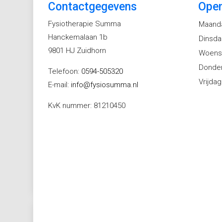
Contactgegevens
Open
Fysiotherapie Summa
Maand
Hanckemalaan 1b
Dinsd
9801 HJ Zuidhorn
Woens
Donde
Telefoon:
0594-505320
Vrijdag
E-mail:
info@fysiosumma.nl
KvK nummer: 81210450